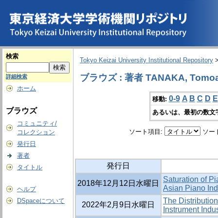
検索
Tokyo Keizai University Institutional Repository
ブラウズ : 著者 TANAKA, Tomoa
詳細検索
ホーム
0-9
A
B
C
D
E
移動:
ブラウズ
あるいは、最初の数文
コミュニティ/
ソート項目:
ソー
コレクション
発行日
著者
発行日
タイトル
Saturation of Pi
2018年12月12日水曜日
Asian Piano Ind
ヘルプ
The Distributio
DSpaceについて
2022年2月9日水曜日
Instrument Indu